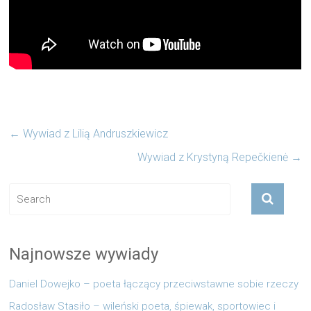
←
Wywiad z Lilią Andruszkiewicz
Wywiad z Krystyną Repečkienė
→
Najnowsze wywiady
Daniel Dowejko – poeta łączący przeciwstawne sobie rzeczy
Radosław Stasiło – wileński poeta, śpiewak, sportowiec i