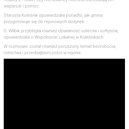
wsparcie i pomoc.
Starosta Koleśnik opowiedziała ponadto, jak gmina
przygotowuje się do rejonowych dożynek.
D. Wilbik przybliżyła również działalność sołectw i sołtysów,
opowiedziała o Wspólnocie Lokalnej w Koleśnikach.
W rozmowie został również poruszony temat bezrobocia,
rolnictwa i przedsiębiorczości w rejonie.