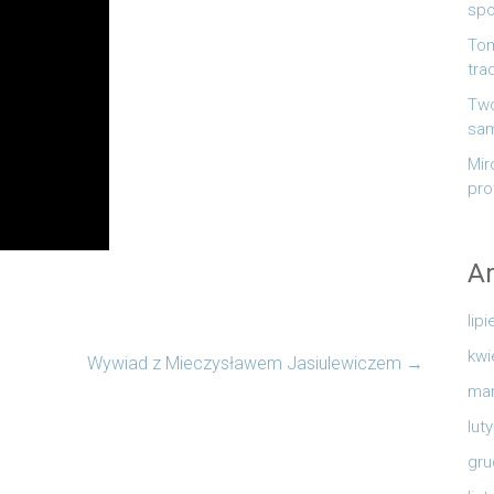
spo
Tom
tra
Twó
sa
Mir
pro
A
lip
kwi
Wywiad z Mieczysławem Jasiulewiczem
→
mar
lut
gru