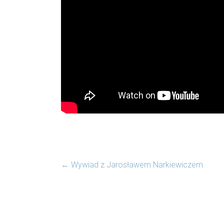
←
Wywiad z Jarosławem Narkiewiczem