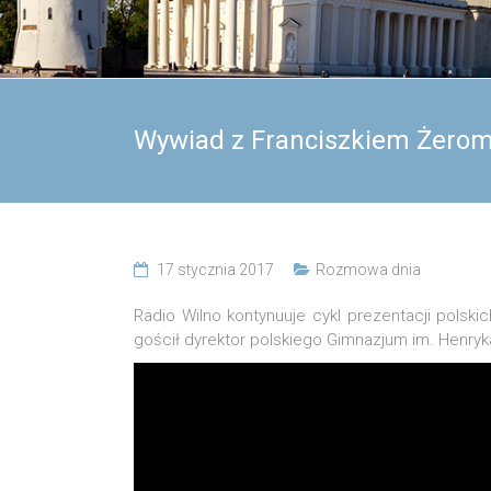
Wywiad z Franciszkiem Żero
17 stycznia 2017
Rozmowa dnia
Radio Wilno kontynuuje cykl prezentacji polsk
gościł dyrektor polskiego Gimnazjum im. Henry