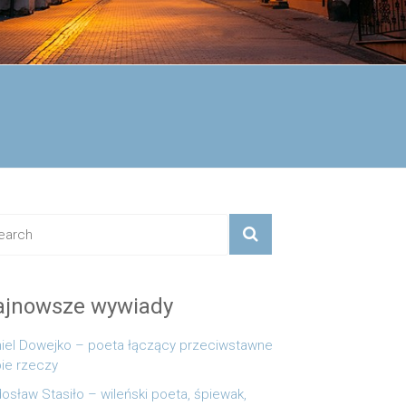
ajnowsze wywiady
iel Dowejko – poeta łączący przeciwstawne
ie rzeczy
osław Stasiło – wileński poeta, śpiewak,