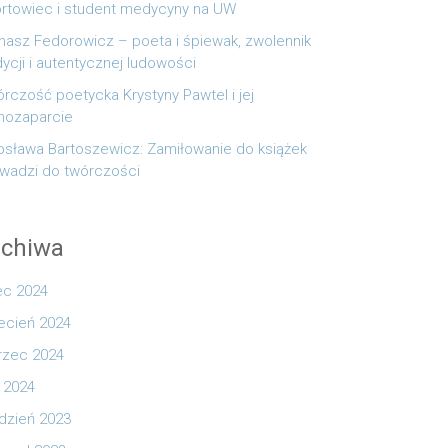
rtowiec i student medycyny na UW
asz Fedorowicz – poeta i śpiewak, zwolennik
dycji i autentycznej ludowości
rczość poetycka Krystyny Pawtel i jej
mozaparcie
osława Bartoszewicz: Zamiłowanie do książek
wadzi do twórczości
rchiwa
iec 2024
ecień 2024
zec 2024
y 2024
dzień 2023