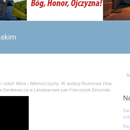
mskim
ich szkół Wilna i Wileńszczyzny. W audycji Rozmowa Dnia
ka Sienkiewicza w Landwarowie pan Franciszek Żeromski.
N
Dan
sob
Rad