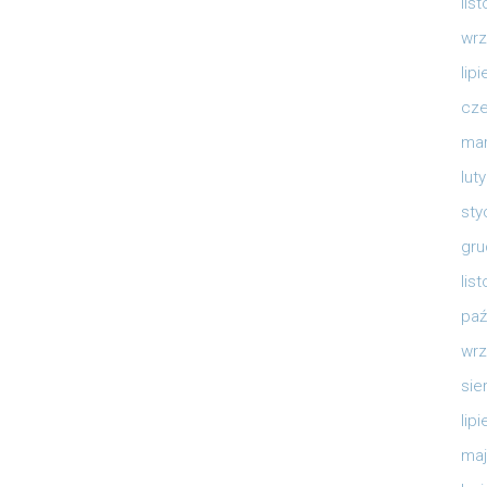
lis
wrz
lip
cze
mar
lut
sty
gru
lis
paź
wrz
sie
lip
maj