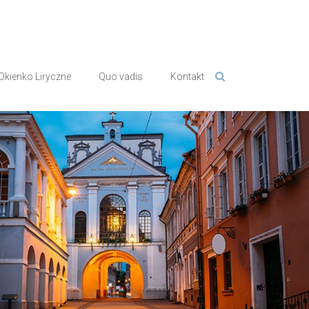
Okienko Liryczne
Quo vadis
Kontakt