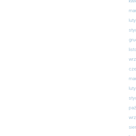
kwi
mar
lut
sty
gru
lis
wrz
cze
mar
lut
sty
paź
wrz
sie