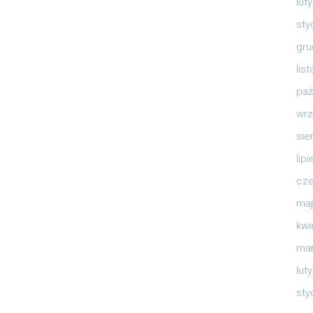
lut
sty
gru
lis
paź
wrz
sie
lip
cze
maj
kwi
mar
lut
sty