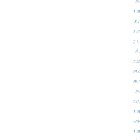
lip
mar
lut
sty
gru
lis
paź
wrz
sie
lip
cze
maj
kwi
mar