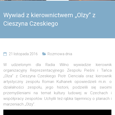
Wywiad z kierownictwem „Olzy” z
Cieszyna Czeskiego
21 listopada 2016
Rozmowa dnia
W udzielonym dla Radia Wilno wywiadzie kierownik
organizacyjny Reprezentacyjnego Zespołu Pieśni i Tańca
„Olza” z Cieszyna Czeskiego Piotr Cienciala oraz kierownik
artystyczny zespołu Roman Kulhanek opowiedzieli m.in. o
działalności zespołu, jego historii, podzielili się swoimi
przemyśleniami na temat kultury ludowej w Czechach i
współpracy zespołów. Uchylili też rąbka tajemnicy o planach i
marzeniach „Olzy”.