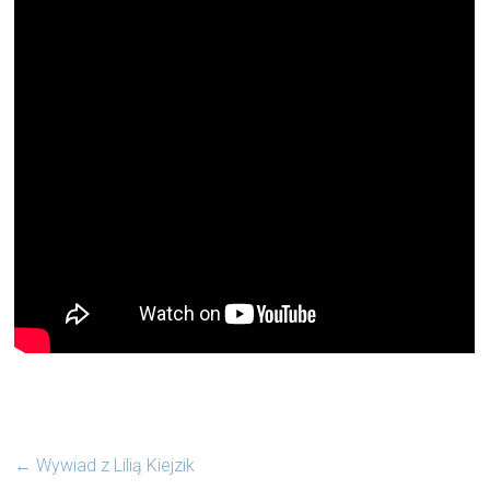
←
Wywiad z Lilią Kiejzik