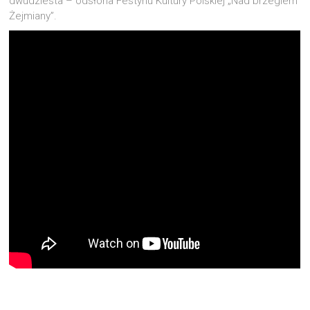
dwudziesta – odsłona Festynu Kultury Polskiej „Nad brzegiem
Żejmiany”.